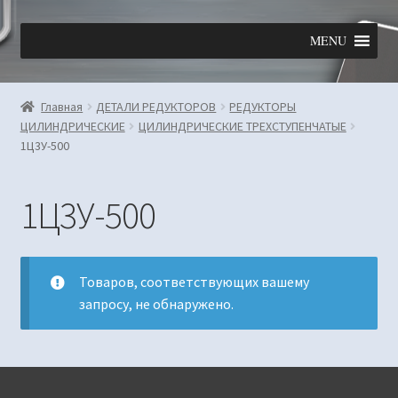
Перейти
Перейти
MENU
к
к
навигации
содержимому
Главная
ДЕТАЛИ РЕДУКТОРОВ
РЕДУКТОРЫ
ЦИЛИНДРИЧЕСКИЕ
ЦИЛИНДРИЧЕСКИЕ ТРЕХСТУПЕНЧАТЫЕ
1Ц3У-500
1Ц3У-500
Товаров, соответствующих вашему
запросу, не обнаружено.