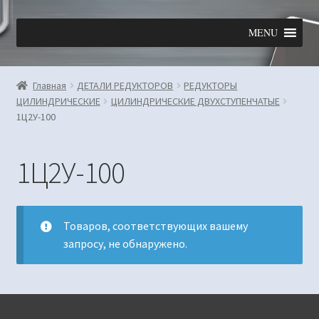
Перейти
Перейти
MENU
к
к
навигации
содержимому
Главная
ДЕТАЛИ РЕДУКТОРОВ
РЕДУКТОРЫ
ЦИЛИНДРИЧЕСКИЕ
ЦИЛИНДРИЧЕСКИЕ ДВУХСТУПЕНЧАТЫЕ
1Ц2У-100
1Ц2У-100
Товаров, соответствующих вашему
запросу, не обнаружено.