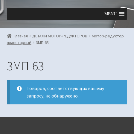
Перейти
Перейти
MENU
к
к
навигации
содержимому
Главная
ДЕТАЛИ МОТОР-РЕДУКТОРОВ
Мотор-редуктор
планетарный
3МП-63
3МП-63
Товаров, соответствующих вашему
запросу, не обнаружено.