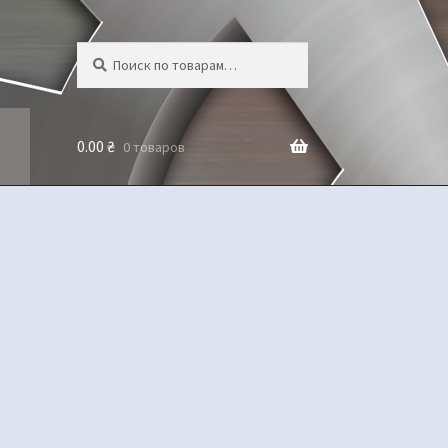
Искать:
Поиск
0.00
₴
0 товаров